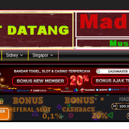
Sidney
Singapor