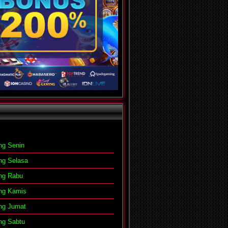
ng Senin
ng Selasa
ng Rabu
ng Kamis
ng Jumat
ng Sabtu