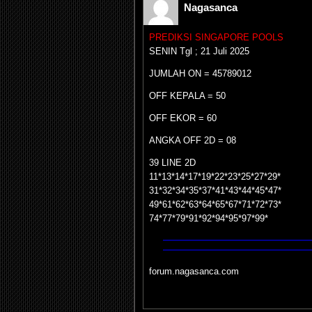
Nagasanca
PREDIKSI SINGAPORE POOLS
SENIN Tgl ; 21 Juli 2025
JUMLAH ON = 45789012
OFF KEPALA = 50
OFF EKOR = 60
ANGKA OFF 2D = 08
39 LINE 2D
11*13*14*17*19*22*23*25*27*29*
31*32*34*35*37*41*43*44*45*47*
49*61*62*63*64*65*67*71*72*73*
74*77*79*91*92*94*95*97*99*
forum.nagasanca.com