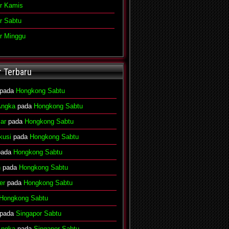
r Kamis
r Sabtu
r Minggu
 Terbaru
pada
Hongkong Sabtu
Angka
pada
Hongkong Sabtu
ar
pada
Hongkong Sabtu
kusi
pada
Hongkong Sabtu
ada
Hongkong Sabtu
h
pada
Hongkong Sabtu
er
pada
Hongkong Sabtu
Hongkong Sabtu
pada
Singapor Sabtu
Angka
pada
Singapor Sabtu