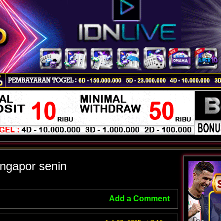
ingapor senin
Add a Comment