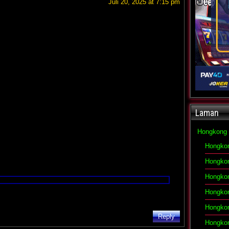
Juli 20, 2025 at 7:15 pm
Laman
Hongkong
Hongko
Hongko
Hongko
Hongko
Hongko
Reply
Hongko