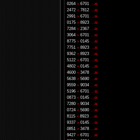
0264
»
6701
…ai
2472
»
7812
…ai
2991
»
6701
…ai
0175
»
8923
…ai
7284
»
2367
…ai
3064
»
6701
…ai
8775
»
0145
…ai
7751
»
8923
…ai
9362
»
8923
…ai
5122
»
6701
…ai
4802
»
0145
…ai
4600
»
3478
…ai
5638
»
5690
…ai
9559
»
9034
…ai
5196
»
6701
…ai
0873
»
0145
…ai
7280
»
9034
…ai
0724
»
5690
…ai
8115
»
8923
…ai
9337
»
0145
…ai
0851
»
3478
…ai
9427
»
6701
…ai