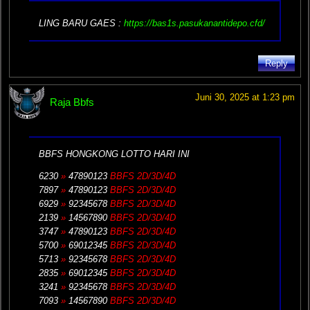
LING BARU GAES :
https://bas1s.pasukanantidepo.cfd/
Reply
Juni 30, 2025 at 1:23 pm
Raja Bbfs
BBFS HONGKONG LOTTO HARI INI
6230
»
47890123
BBFS 2D/3D/4D
7897
»
47890123
BBFS 2D/3D/4D
6929
»
92345678
BBFS 2D/3D/4D
2139
»
14567890
BBFS 2D/3D/4D
3747
»
47890123
BBFS 2D/3D/4D
5700
»
69012345
BBFS 2D/3D/4D
5713
»
92345678
BBFS 2D/3D/4D
2835
»
69012345
BBFS 2D/3D/4D
3241
»
92345678
BBFS 2D/3D/4D
7093
»
14567890
BBFS 2D/3D/4D