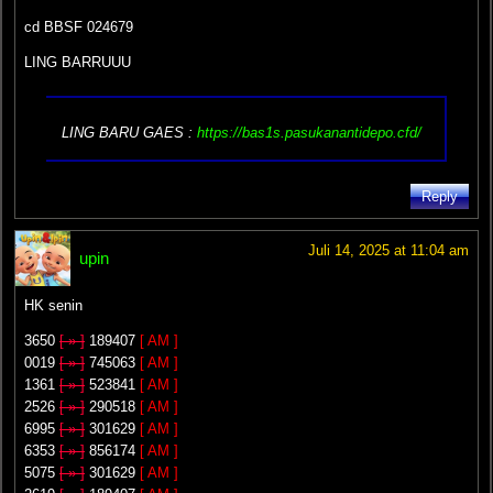
cd BBSF 024679
LING BARRUUU
LING BARU GAES :
https://bas1s.pasukanantidepo.cfd/
Reply
Juli 14, 2025 at 11:04 am
upin
HK senin
3650
[ » ]
189407
[ AM ]
0019
[ » ]
745063
[ AM ]
1361
[ » ]
523841
[ AM ]
2526
[ » ]
290518
[ AM ]
6995
[ » ]
301629
[ AM ]
6353
[ » ]
856174
[ AM ]
5075
[ » ]
301629
[ AM ]