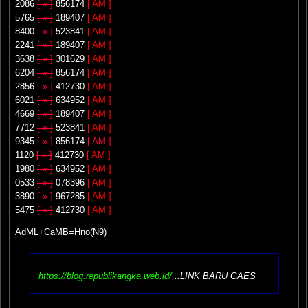
2086
[ » ]
856174
[ AM ]
5765
[ » ]
189407
[ AM ]
8400
[ » ]
523841
[ AM ]
2241
[ » ]
189407
[ AM ]
3638
[ » ]
301629
[ AM ]
6204
[ » ]
856174
[ AM ]
2856
[ » ]
412730
[ AM ]
6021
[ » ]
634952
[ AM ]
4669
[ » ]
189407
[ AM ]
7712
[ » ]
523841
[ AM ]
9345
[ » ]
856174
[ AM ]
1120
[ » ]
412730
[ AM ]
1980
[ » ]
634952
[ AM ]
0533
[ » ]
078396
[ AM ]
3890
[ » ]
967285
[ AM ]
5475
[ » ]
412730
[ AM ]
AdML+CaMB=Hno(N9)
https://blog.republikangka.web.id/
..LINK BARU GAES