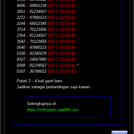
4006
»
58901234
BBFS 2D/3D/4D
3051
»
81234567
BBFS 2D/3D/4D
2272
»
47890123
BBFS 2D/3D/4D
2194
»
69012345
BBFS 2D/3D/4D
3714
»
70123456
BBFS 2D/3D/4D
2354
»
81234567
BBFS 2D/3D/4D
3042
»
70123456
BBFS 2D/3D/4D
0540
»
47890123
BBFS 2D/3D/4D
5108
»
92345678
BBFS 2D/3D/4D
8327
»
14567890
BBFS 2D/3D/4D
5008
»
81234567
BBFS 2D/3D/4D
*
0107
»
36789012
BBFS 2D/3D/4D
Patah 3 – 4 kali ganti baru
Jadikan sebagai perbandingan saja kawan.
Selengkapnya di :
https://m4sterjitu.rajabbfs.xyz