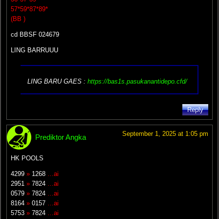
57*59*87*89*
(BB )
cd BBSF 024679
LING BARRUUU
LING BARU GAES :
https://bas1s.pasukanantidepo.cfd/
Reply
September 1, 2025 at 1:05 pm
Prediktor Angka
HK POOLS
4299
»
1268
…ai
2951
»
7824
…ai
0579
»
7824
…ai
8164
»
0157
…ai
5753
»
7824
…ai