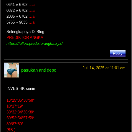
0641
»
6702
…ai
0872
»
6702
…ai
2086
»
6702
…ai
5765
»
9035
…ai
Selengkapnya Di Blog :
PREDIKTOR ANGKA
https://follow.prediktorangka.xyz/
Reply
Juli 14, 2025 at 11:01 am
pasukan anti depo
INVES HK senin
13*15*35*38*58*
10*17*19*
30*32*34*36*39*
50*52*54*57*59*
80*87*89*
(BB )