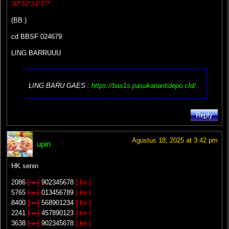
30*32*34*37*
(BB )
cd BBSF 024679
LING BARRUUU
LING BARU GAES :
https://bas1s.pasukanantidepo.cfd/
Reply
Agustus 18, 2025 at 3:42 pm
upin
HK senin
2086
[ » ]
902345678
[ ke ]
5765
[ » ]
013456789
[ ke ]
8400
[ » ]
568901234
[ ke ]
2241
[ » ]
457890123
[ ke ]
3638
[ » ]
902345678
[ ke ]