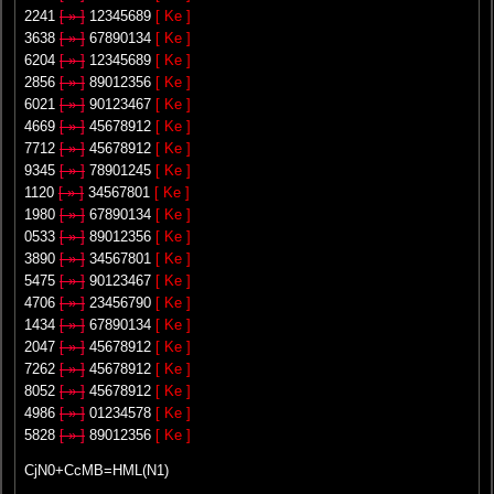
2241
[ » ]
12345689
[ Ke ]
3638
[ » ]
67890134
[ Ke ]
6204
[ » ]
12345689
[ Ke ]
2856
[ » ]
89012356
[ Ke ]
6021
[ » ]
90123467
[ Ke ]
4669
[ » ]
45678912
[ Ke ]
7712
[ » ]
45678912
[ Ke ]
9345
[ » ]
78901245
[ Ke ]
1120
[ » ]
34567801
[ Ke ]
1980
[ » ]
67890134
[ Ke ]
0533
[ » ]
89012356
[ Ke ]
3890
[ » ]
34567801
[ Ke ]
5475
[ » ]
90123467
[ Ke ]
4706
[ » ]
23456790
[ Ke ]
1434
[ » ]
67890134
[ Ke ]
2047
[ » ]
45678912
[ Ke ]
7262
[ » ]
45678912
[ Ke ]
8052
[ » ]
45678912
[ Ke ]
4986
[ » ]
01234578
[ Ke ]
5828
[ » ]
89012356
[ Ke ]
CjN0+CcMB=HML(N1)