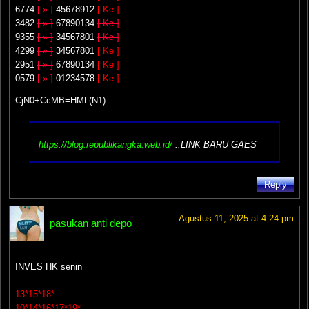
6774
[ » ]
45678912
[ Ke ]
3482
[ » ]
67890134
[ Ke ]
9355
[ » ]
34567801
[ Ke ]
4299
[ » ]
34567801
[ Ke ]
2951
[ » ]
67890134
[ Ke ]
0579
[ » ]
01234578
[ Ke ]
CjN0+CcMB=HML(N1)
https://blog.republikangka.web.id/
..LINK BARU GAES
Reply
Agustus 11, 2025 at 4:24 pm
pasukan anti depo
INVES HK senin
13*15*18*
10*14*16*17*19*