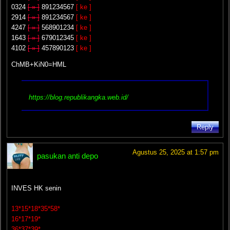
0324
[ » ]
891234567
[ ke ]
2914
[ » ]
891234567
[ ke ]
4247
[ » ]
568901234
[ ke ]
1643
[ » ]
679012345
[ ke ]
4102
[ » ]
457890123
[ ke ]
ChMB+KiN0=HML
https://blog.republikangka.web.id/
Reply
Agustus 25, 2025 at 1:57 pm
pasukan anti depo
INVES HK senin
13*15*18*35*58*
16*17*19*
36*37*39*