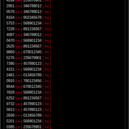
4299
[ » ]
235678901
[ ke ]
2951
[ » ]
346789012
[ ke ]
0579
[ » ]
346789012
[ ke ]
8164
[ » ]
902345678
[ ke ]
5753
[ » ]
568901234
[ ke ]
7228
[ » ]
891234567
[ ke ]
4087
[ » ]
346789012
[ ke ]
0470
[ » ]
568901234
[ ke ]
2625
[ » ]
891234567
[ ke ]
9869
[ » ]
679012345
[ ke ]
5276
[ » ]
235678901
[ ke ]
7390
[ » ]
457890123
[ ke ]
4151
[ » ]
568901234
[ ke ]
2481
[ » ]
013456789
[ ke ]
0915
[ » ]
780123456
[ ke ]
8544
[ » ]
679012345
[ ke ]
7829
[ » ]
568901234
[ ke ]
6252
[ » ]
891234567
[ ke ]
9732
[ » ]
457890123
[ ke ]
5813
[ » ]
457890123
[ ke ]
2658
[ » ]
013456789
[ ke ]
5201
[ » ]
568901234
[ ke ]
0385
[ » ]
235678901
[ ke ]