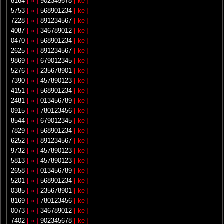
8164
[ » ]
902345678
[ ke ]
5753
[ » ]
568901234
[ ke ]
7228
[ » ]
891234567
[ ke ]
4087
[ » ]
346789012
[ ke ]
0470
[ » ]
568901234
[ ke ]
2625
[ » ]
891234567
[ ke ]
9869
[ » ]
679012345
[ ke ]
5276
[ » ]
235678901
[ ke ]
7390
[ » ]
457890123
[ ke ]
4151
[ » ]
568901234
[ ke ]
2481
[ » ]
013456789
[ ke ]
0915
[ » ]
780123456
[ ke ]
8544
[ » ]
679012345
[ ke ]
7829
[ » ]
568901234
[ ke ]
6252
[ » ]
891234567
[ ke ]
9732
[ » ]
457890123
[ ke ]
5813
[ » ]
457890123
[ ke ]
2658
[ » ]
013456789
[ ke ]
5201
[ » ]
568901234
[ ke ]
0385
[ » ]
235678901
[ ke ]
8169
[ » ]
780123456
[ ke ]
0073
[ » ]
346789012
[ ke ]
7402
[ » ]
902345678
[ ke ]