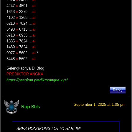
4247
»
4591
…ai
1643
»
2379
…ai
4102
»
1268
…ai
6210
»
7824
…ai
5498
»
6713
…ai
8710
»
8935
…ai
1335
»
7824
…ai
1489
»
7824
…ai
9077
»
5602
…ai
*
3448
»
5602
…ai
Selengkapnya Di Blog :
PREDIKTOR ANGKA
https://pasukan.prediktorangka.xyz/
Reply
September 1, 2025 at 1:05 pm
Raja Bbfs
BBFS HONGKONG LOTTO HARI INI