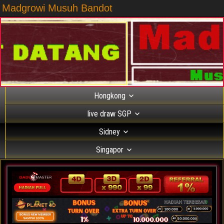
Madgrowi Musuh Bandot
Hongkong
live draw SGP
Sidney
Singapor