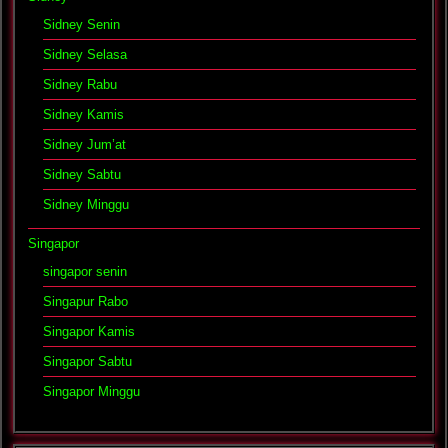
Sidney Senin
Sidney Selasa
Sidney Rabu
Sidney Kamis
Sidney Jum’at
Sidney Sabtu
Sidney Minggu
Singapor
singapor senin
Singapur Rabo
Singapor Kamis
Singapor Sabtu
Singapor Minggu