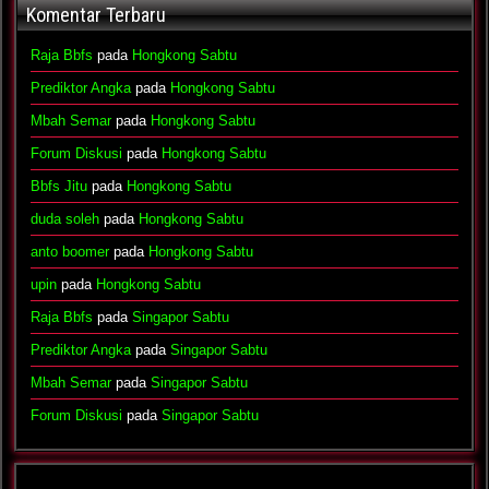
Komentar Terbaru
Raja Bbfs
pada
Hongkong Sabtu
Prediktor Angka
pada
Hongkong Sabtu
Mbah Semar
pada
Hongkong Sabtu
Forum Diskusi
pada
Hongkong Sabtu
Bbfs Jitu
pada
Hongkong Sabtu
duda soleh
pada
Hongkong Sabtu
anto boomer
pada
Hongkong Sabtu
upin
pada
Hongkong Sabtu
Raja Bbfs
pada
Singapor Sabtu
Prediktor Angka
pada
Singapor Sabtu
Mbah Semar
pada
Singapor Sabtu
Forum Diskusi
pada
Singapor Sabtu