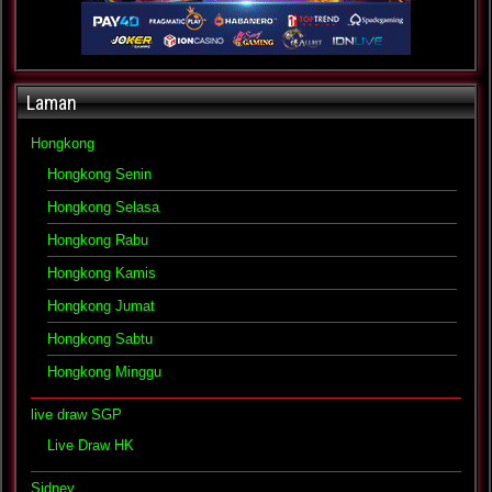
Laman
Hongkong
Hongkong Senin
Hongkong Selasa
Hongkong Rabu
Hongkong Kamis
Hongkong Jumat
Hongkong Sabtu
Hongkong Minggu
live draw SGP
Live Draw HK
Sidney