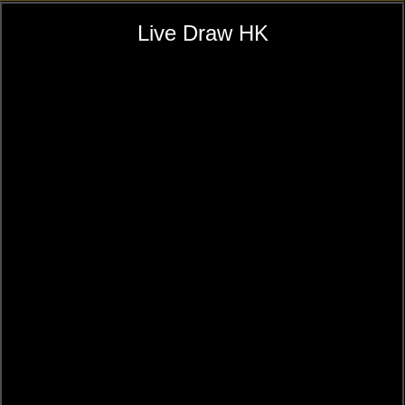
Live Draw HK